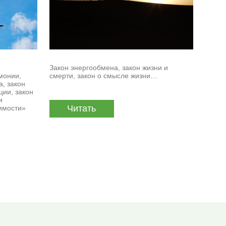
Закон энергообмена, закон жизни и
монии,
смерти, закон о смысле жизни…
а, закон
ции, закон
и
Читать
оимости»