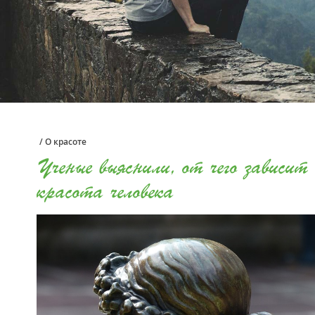
/
О красоте
Ученые выяснили, от чего зависит
красота человека