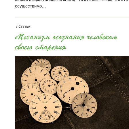
осуществимо…
/
Статьи
Механизм осознания человеком
своего старения