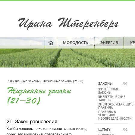
Ирина Штеренберг
МОЛОДОСТЬ
ЭНЕРГИЯ
К
/
Жизненные законы
/
Жизненные законы
(21-30)
ЗАКОНЫ
/01
Жизненные законы
ЖИЗНЕННЫЕ
ЗАКОНЫ
ЭНЕРГЕТИЧЕСКИЕ
(21-30)
ЗАКОНЫ
ЭНЕРГОСБЕРЕГАЮЩИЕ
ПРАВИЛА
ПРАВИЛА В
УСЛОВИЯХ
НЕОПРЕДЕЛЕННОСТИ
21. Закон равновесия.
Как бы человек не хотел изменить свою жизнь,
ЦИТАТЫ
/02
образ его мышления, стереотипы его