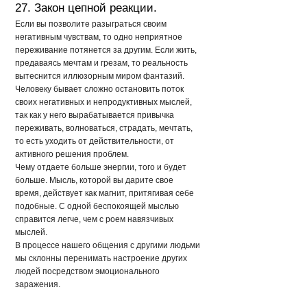
27. Закон цепной реакции.
Если вы позволите разыграться своим
негативным чувствам, то одно неприятное
переживание потянется за другим. Если жить,
предаваясь мечтам и грезам, то реальность
вытеснится иллюзорным миром фантазий.
Человеку бывает сложно остановить поток
своих негативных и непродуктивных мыслей,
так как у него вырабатывается привычка
переживать, волноваться, страдать, мечтать,
то есть уходить от действительности, от
активного решения проблем.
Чему отдаете больше энергии, того и будет
больше. Мысль, которой вы дарите свое
время, действует как магнит, притягивая себе
подобные. С одной беспокоящей мыслью
справится легче, чем с роем навязчивых
мыслей.
В процессе нашего общения с другими людьми
мы склонны перенимать настроение других
людей посредством эмоционального
заражения.