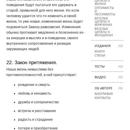
ЦИТАТЫ О
ЖИЗНИ
поведения будут пытаться его удержать в
ОПТИМИСТЫ
старой, привычной для него жизни. Но если
И
ПЕССИМИСТЫ
человеку удается что-то изменить в своей
ВЕСЕЛЫЕ
жизни, то уже новая, измененная жизнь будет
ЦИТАТЫ О
МУЖЧИНАХ
подчиняться Закону равновесия. Изменения
ВЕСЕЛЫЕ
ЦИТАТЫ О
обычно протекают медленно и болезненно из-
ЖЕНЩИНАХ
за инерции в мыслях и в поведении, своего
внутреннего сопротивления и реакции
ИЗДАНИЯ
/03
окружающих людей.
КНИГИ
СТАТЬИ
22. Закон притяжения.
ТЕСТЫ
/04
Наша жизнь немыслима без
противоположностей, в ней присутствуют:
ВИДЕО
/05
рождение и смерть
ОБ АВТОРЕ
/06
любовь и ненависть
БИОГРАФИЯ
КОНТАКТЫ
дружба и соперничество
встреча и расставание
радость и страдание
потеря и приобретение