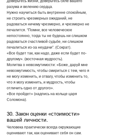
Доверьтесь жизни, доверьтесь силе вашего
разума и велению сердца.
Нужно научиться быть внутренне спокойным,
не строить чрезмерных ожиданий, не
радоваться ничему чрезмерно, и чрезмерно не
печалится. “Помни, все человеческое
непостоянно, тогда ты не будешь ни слишком
радоваться счастливой судьбе, ни слишком
печалиться из-за неудачи”. (Сократ).
«Все будет так, как надо, даже если будет по-
другому». (восточная мудрость).
Молитва о невозмутимости: «Боже, даруй мне
невозмутимость, чтобы смириться с тем, чего я
не могу изменить, и отвагу, чтобы изменить то,
что я могу изменить, и мудрость, чтобы
отличить одно от другого».
«Все пройдет» (надпись на кольце царя
Соломона).
30. Закон оценки «стоимости»
вашей личности.
Человека практически всегда окружающие
оценивают так, как оценивает себя он сам.