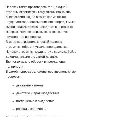
Человек также противоречив: он, с одной
стороны стремится к тому, чтобы его жизнь
была стабильна, но в то же время некая
неудовлетворенность гонит его вперед. Смысл
жизни, цель человека находится вне его, в то
же время человек стремится к состоянию
внутреннего равновесия.
В мире противоположностей человек
стремится обрести утраченное единство.
Человек стремится к единству с самим собой, с
другими людьми и с самой жизнью.
Единство можно обрести в преодолении
полярности.
В самой природе заложены противоположные
процессы:
движение и покой
действие и противодействие
поглощение и выделение
распад и соединение