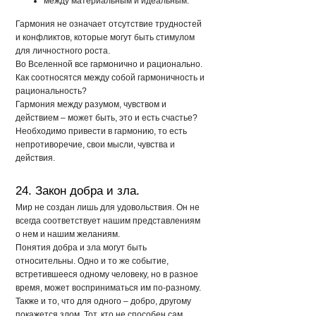
между материальным и идеальным.
Гармония не означает отсутствие трудностей
и конфликтов, которые могут быть стимулом
для личностного роста.
Во Вселенной все гармонично и рационально.
Как соотносятся между собой гармоничность и
рациональность?
Гармония между разумом, чувством и
действием – может быть, это и есть счастье?
Необходимо привести в гармонию, то есть
непротиворечие, свои мысли, чувства и
действия.
24. Закон добра и зла.
Мир не создан лишь для удовольствия. Он не
всегда соответствует нашим представлениям
о нем и нашим желаниям.
Понятия добра и зла могут быть
относительны. Одно и то же событие,
встретившееся одному человеку, но в разное
время, может восприниматься им по-разному.
Также и то, что для одного – добро, другому
покажется злом. Тот, кто не способен сам